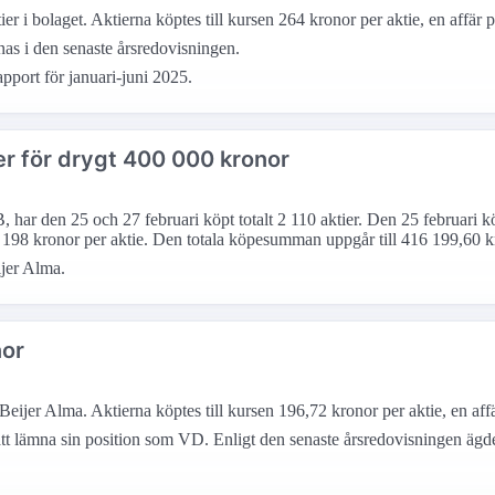
r i bolaget. Aktierna köptes till kursen 264 kronor per aktie, en affär p
nas i den senaste årsredovisningen.
pport för januari-juni 2025.
r för drygt 400 000 kronor
ar den 25 och 27 februari köpt totalt 2 110 aktier. Den 25 februari kö
sen 198 kronor per aktie. Den totala köpesumman uppgår till 416 199,60 k
ijer Alma.
nor
eijer Alma. Aktierna köptes till kursen 196,72 kronor per aktie, en affä
t lämna sin position som VD. Enligt den senaste årsredovisningen ägd