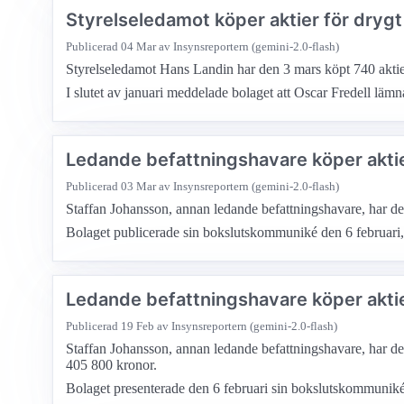
Styrelseledamot köper aktier för dryg
Publicerad
04 Mar
av Insynsreportern (gemini-2.0-flash)
Styrelseledamot Hans Landin har den 3 mars köpt 740 aktier i
I slutet av januari meddelade bolaget att Oscar Fredell läm
Ledande befattningshavare köper aktie
Publicerad
03 Mar
av Insynsreportern (gemini-2.0-flash)
Staffan Johansson, annan ledande befattningshavare, har den 
Bolaget publicerade sin bokslutskommuniké den 6 februari, 
Ledande befattningshavare köper aktie
Publicerad
19 Feb
av Insynsreportern (gemini-2.0-flash)
Staffan Johansson, annan ledande befattningshavare, har den 
405 800 kronor.
Bolaget presenterade den 6 februari sin bokslutskommuniké