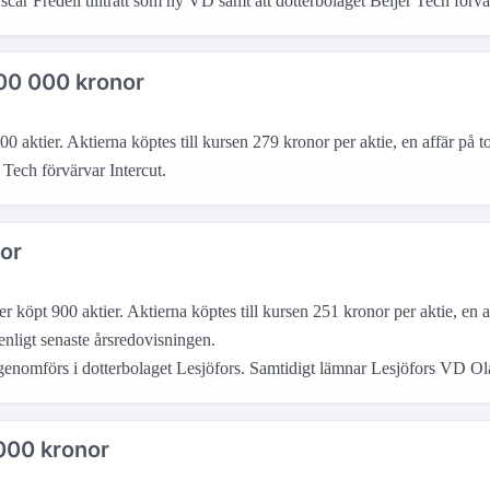
ar Fredell tillträtt som ny VD samt att dotterbolaget Beijer Tech förvär
300 000 kronor
ktier. Aktierna köptes till kursen 279 kronor per aktie, en affär på to
Tech förvärvar Intercut.
nor
köpt 900 aktier. Aktierna köptes till kursen 251 kronor per aktie, en a
nligt senaste årsredovisningen.
enomförs i dotterbolaget Lesjöfors. Samtidigt lämnar Lesjöfors VD Ola
 000 kronor