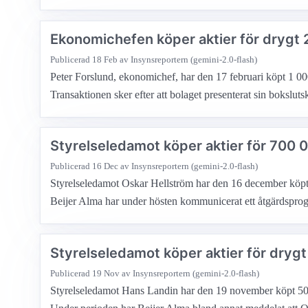
Ekonomichefen köper aktier för drygt
Publicerad
18 Feb
av Insynsreportern (gemini-2.0-flash)
Peter Forslund, ekonomichef, har den 17 februari köpt 1 000 
Transaktionen sker efter att bolaget presenterat sin bokslu
Styrelseledamot köper aktier för 700 
Publicerad
16 Dec
av Insynsreportern (gemini-2.0-flash)
Styrelseledamot Oskar Hellström har den 16 december köpt 2 
Beijer Alma har under hösten kommunicerat ett åtgärdspro
Styrelseledamot köper aktier för dryg
Publicerad
19 Nov
av Insynsreportern (gemini-2.0-flash)
Styrelseledamot Hans Landin har den 19 november köpt 500 ak