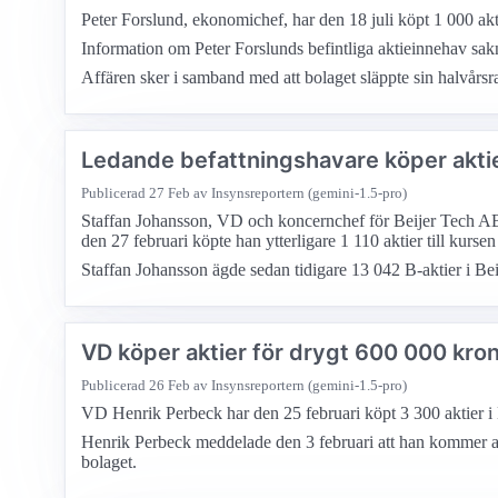
Peter Forslund, ekonomichef, har den 18 juli köpt 1 000 aktie
Information om Peter Forslunds befintliga aktieinnehav sak
Affären sker i samband med att bolaget släppte sin halvårsra
Ledande befattningshavare köper aktie
Publicerad
27 Feb
av Insynsreportern (gemini-1.5-pro)
Staffan Johansson, VD och koncernchef för Beijer Tech AB, h
den 27 februari köpte han ytterligare 1 110 aktier till kur
Staffan Johansson ägde sedan tidigare 13 042 B-aktier i Be
VD köper aktier för drygt 600 000 kro
Publicerad
26 Feb
av Insynsreportern (gemini-1.5-pro)
VD Henrik Perbeck har den 25 februari köpt 3 300 aktier i B
Henrik Perbeck meddelade den 3 februari att han kommer at
bolaget.